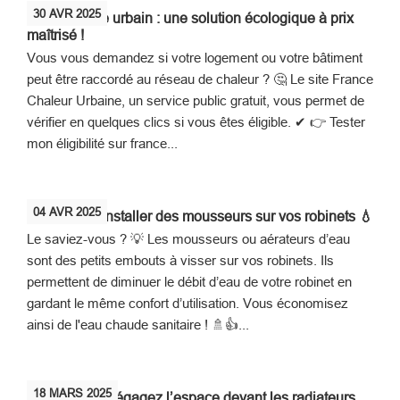
30
AVR
2025
Le chauffage urbain : une solution écologique à prix
maîtrisé !
Vous vous demandez si votre logement ou votre bâtiment
peut être raccordé au réseau de chaleur ? 🤔 Le site France
Chaleur Urbaine, un service public gratuit, vous permet de
vérifier en quelques clics si vous êtes éligible. ✔ 👉 Tester
mon éligibilité sur france...
04
AVR
2025
Éco-geste : Installer des mousseurs sur vos robinets 💧
Le saviez-vous ? 💡 Les mousseurs ou aérateurs d’eau
sont des petits embouts à visser sur vos robinets. Ils
permettent de diminuer le débit d’eau de votre robinet en
gardant le même confort d’utilisation. Vous économisez
ainsi de l'eau chaude sanitaire ! 🚿👍...
18
MARS
2025
Écogestes : Dégagez l’espace devant les radiateurs