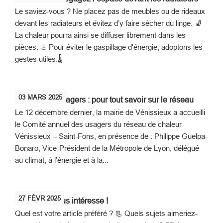
Le saviez-vous ? Ne placez pas de meubles ou de rideaux
devant les radiateurs et évitez d’y faire sécher du linge. 🧦
La chaleur pourra ainsi se diffuser librement dans les
pièces. ♨ Pour éviter le gaspillage d'énergie, adoptons les
gestes utiles.🌡
03
MARS
2025
Comité des usagers : pour tout savoir sur le réseau
Le 12 décembre dernier, la mairie de Vénissieux a accueilli
le Comité annuel des usagers du réseau de chaleur
Vénissieux – Saint-Fons, en présence de : Philippe Guelpa-
Bonaro, Vice-Président de la Métropole de Lyon, délégué
au climat, à l’énergie et à la...
27
FÉVR
2025
Votre avis nous intéresse !
Quel est votre article préféré ? 📃 Quels sujets aimeriez-