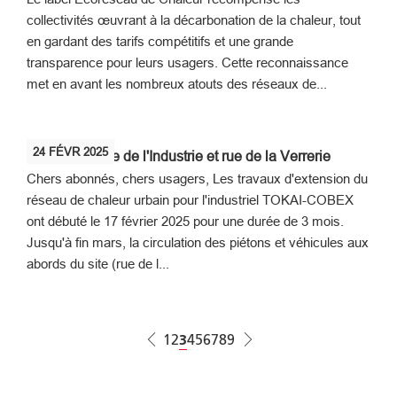
collectivités œuvrant à la décarbonation de la chaleur, tout
en gardant des tarifs compétitifs et une grande
transparence pour leurs usagers. Cette reconnaissance
met en avant les nombreux atouts des réseaux de...
24
FÉVR
2025
🚧 Travaux rue de l'Industrie et rue de la Verrerie
Chers abonnés, chers usagers, Les travaux d'extension du
réseau de chaleur urbain pour l'industriel TOKAI-COBEX
ont débuté le 17 février 2025 pour une durée de 3 mois.
Jusqu'à fin mars, la circulation des piétons et véhicules aux
abords du site (rue de l...
Pagination
Page
1
Page
2
Page courante
3
Page
4
Page
5
Page
6
Page
7
Page
8
Page
9