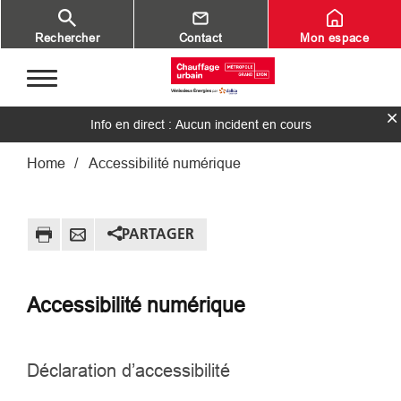
Aller au contenu principal
Rechercher
Contact
Mon espace
Info en direct : Aucun incident en cours
Fil d'Ariane
Home
Accessibilité numérique
PARTAGER
Accessibilité numérique
Déclaration d’accessibilité