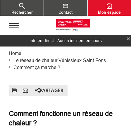
Aller au contenu principal
Rechercher
Contact
Mon espace
Info en direct : Aucun incident en cours
Fil d'Ariane
Home
Le réseau de chaleur Vénissieux-Saint-Fons
Comment ça marche ?
PARTAGER
Comment fonctionne un réseau de
chaleur ?