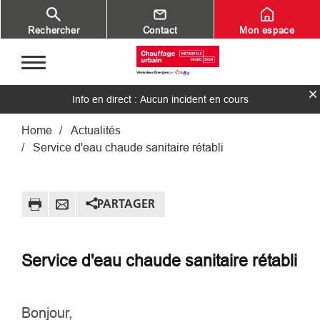
Aller au contenu principal
Rechercher
Contact
Mon espace
Info en direct : Aucun incident en cours
Fil d'Ariane
Home
Actualités
Service d'eau chaude sanitaire rétabli
PARTAGER
Service d'eau chaude sanitaire rétabli
Bonjour,