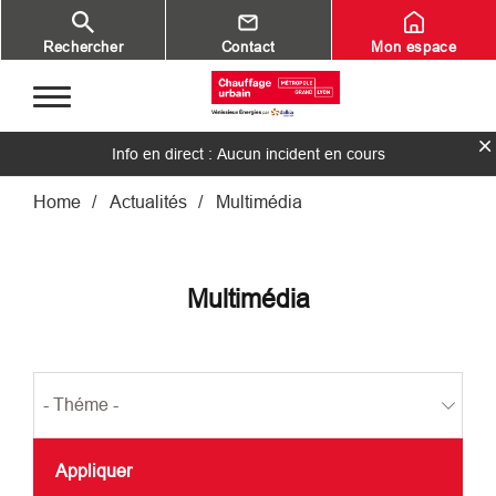
Aller au contenu principal
Rechercher
Contact
Mon espace
Info en direct : Aucun incident en cours
Fil d'Ariane
Home
Actualités
Multimédia
Multimédia