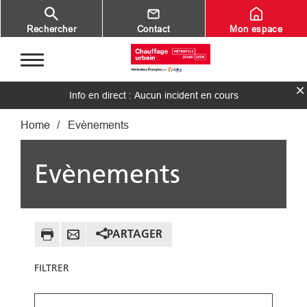
Aller au contenu principal
Rechercher
Contact
Mon espace
Info en direct : Aucun incident en cours
Fil d'Ariane
Home
Evènements
Evènements
PARTAGER
FILTRER