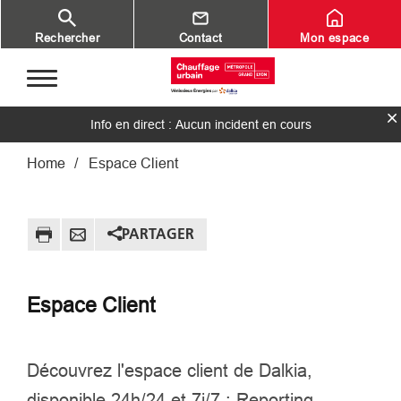
Aller au contenu principal
Rechercher
Contact
Mon espace
Info en direct : Aucun incident en cours
Fil d'Ariane
Home
Espace Client
PARTAGER
Espace Client
Découvrez l'espace client de Dalkia,
disponible 24h/24 et 7j/7 : Reporting