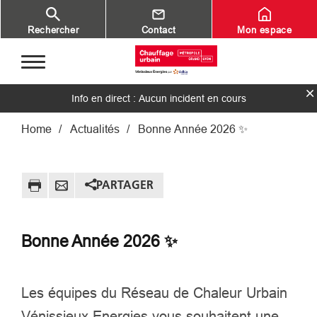
Aller au contenu principal
Rechercher
Contact
Mon espace
Info en direct : Aucun incident en cours
Fil d'Ariane
Home
Actualités
Bonne Année 2026 ✨
PARTAGER
Bonne Année 2026 ✨
Les équipes du Réseau de Chaleur Urbain
Vénissieux Energies vous souhaitent une