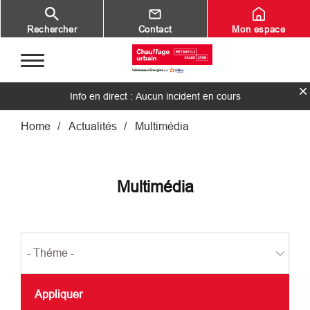
Aller au contenu principal
Rechercher
Contact
Mon espace
Info en direct : Aucun incident en cours
Fil d'Ariane
Home
Actualités
Multimédia
Multimédia